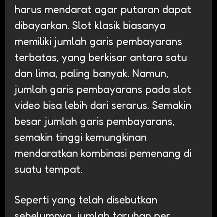
harus mendarat agar putaran dapat
dibayarkan. Slot klasik biasanya
memiliki jumlah garis pembayarans
terbatas, yang berkisar antara satu
dan lima, paling banyak. Namun,
jumlah garis pembayarans pada slot
video bisa lebih dari serarus. Semakin
besar jumlah garis pembayarans,
semakin tinggi kemungkinan
mendaratkan kombinasi pemenang di
suatu tempat.
Seperti yang telah disebutkan
sebelumnya, jumlah taruhan per