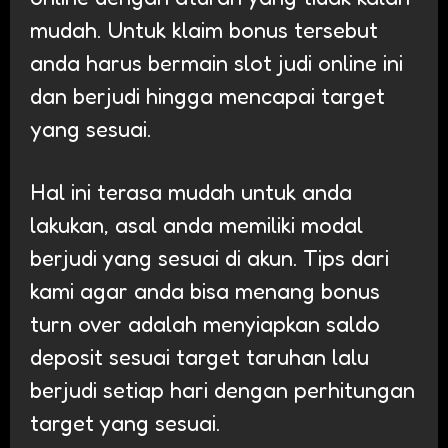
mudah. Untuk klaim bonus tersebut
anda harus bermain slot judi online ini
dan berjudi hingga mencapai target
yang sesuai.
Hal ini terasa mudah untuk anda
lakukan, asal anda memiliki modal
berjudi yang sesuai di akun. Tips dari
kami agar anda bisa menang bonus
turn over adalah menyiapkan saldo
deposit sesuai target taruhan lalu
berjudi setiap hari dengan perhitungan
target yang sesuai.