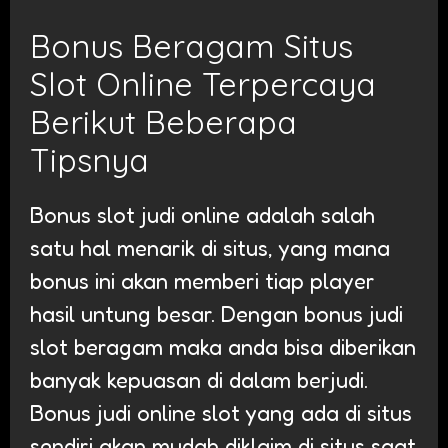
Bonus Beragam Situs
Slot Online Terpercaya
Berikut Beberapa
Tipsnya
Bonus slot judi online adalah salah
satu hal menarik di situs, yang mana
bonus ini akan memberi tiap player
hasil untung besar. Dengan bonus judi
slot beragam maka anda bisa diberikan
banyak kepuasan di dalam berjudi.
Bonus judi online slot yang ada di situs
sendiri akan mudah diklaim di situs saat