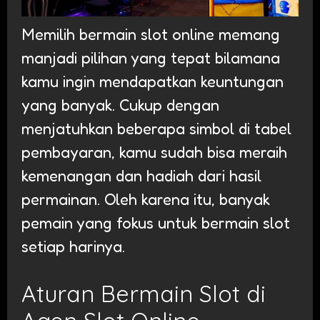
Memilih bermain slot online memang
manjadi pilihan yang tepat bilamana
kamu ingin mendapatkan keuntungan
yang banyak. Cukup dengan
menjatuhkan beberapa simbol di tabel
pembayaran, kamu sudah bisa meraih
kemenangan dan hadiah dari hasil
permainan. Oleh karena itu, banyak
pemain yang fokus untuk bermain slot
setiap harinya.
Aturan Bermain Slot di