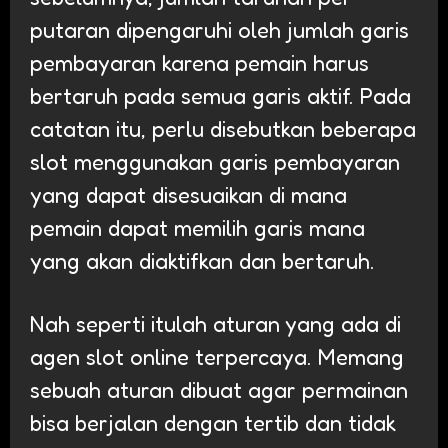
putaran dipengaruhi oleh jumlah garis
pembayaran karena pemain harus
bertaruh pada semua garis aktif. Pada
catatan itu, perlu disebutkan beberapa
slot menggunakan garis pembayaran
yang dapat disesuaikan di mana
pemain dapat memilih garis mana
yang akan diaktifkan dan bertaruh.
Nah seperti itulah aturan yang ada di
agen slot online terpercaya. Memang
sebuah aturan dibuat agar permainan
bisa berjalan dengan tertib dan tidak