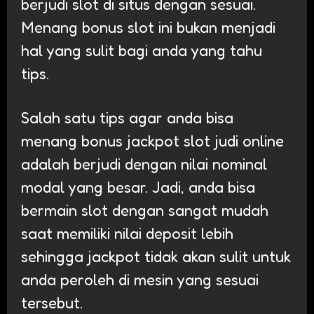
berjudi slot di situs dengan sesuai.
Menang bonus slot ini bukan menjadi
hal yang sulit bagi anda yang tahu
tips.
Salah satu tips agar anda bisa
menang bonus jackpot slot judi online
adalah berjudi dengan nilai nominal
modal yang besar. Jadi, anda bisa
bermain slot dengan sangat mudah
saat memiliki nilai deposit lebih
sehingga jackpot tidak akan sulit untuk
anda peroleh di mesin yang sesuai
tersebut.