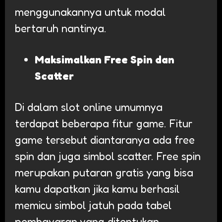
menggunakannya untuk modal
bertaruh nantinya.
Maksimalkan Free Spin dan
Scatter
Di dalam slot online umumnya
terdapat beberapa fitur game. Fitur
game tersebut diantaranya ada free
spin dan juga simbol scatter. Free spin
merupakan putaran gratis yang bisa
kamu dapatkan jika kamu berhasil
memicu simbol jatuh pada tabel
pembayaran yang ditentukan.