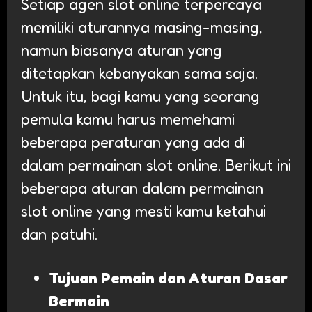
Setiap agen slot online terpercaya
memiliki aturannya masing-masing,
namun biasanya aturan yang
ditetapkan kebanyakan sama saja.
Untuk itu, bagi kamu yang seorang
pemula kamu harus memehami
beberapa peraturan yang ada di
dalam permainan slot online. Berikut ini
beberapa aturan dalam permainan
slot online yang mesti kamu ketahui
dan patuhi.
Tujuan Pemain dan Aturan Dasar
Bermain