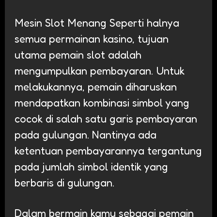
Mesin Slot Menang Seperti halnya
semua permainan kasino, tujuan
utama pemain slot adalah
mengumpulkan pembayaran. Untuk
melakukannya, pemain diharuskan
mendapatkan kombinasi simbol yang
cocok di salah satu garis pembayaran
pada gulungan. Nantinya ada
ketentuan pembayarannya tergantung
pada jumlah simbol identik yang
berbaris di gulungan.
Dalam bermain kamu sebagai pemain