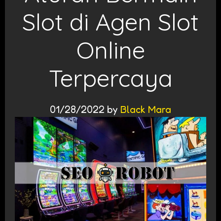
Slot di Agen Slot
Online
Terpercaya
01/28/2022
by
Black Mara