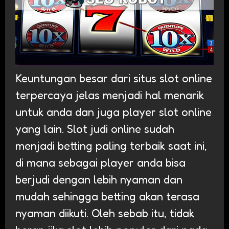
Keuntungan besar dari situs slot online
terpercaya jelas menjadi hal menarik
untuk anda dan juga player slot online
yang lain. Slot judi online sudah
menjadi betting paling terbaik saat ini,
di mana sebagai player anda bisa
berjudi dengan lebih nyaman dan
mudah sehingga betting akan terasa
nyaman diikuti. Oleh sebab itu, tidak