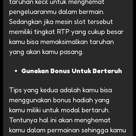
taruhan kecil untuk menghemat
pengeluaranmu dalam bermain.
Sedangkan jika mesin slot tersebut
memiliki tingkat RTP yang cukup besar
kamu bisa memaksimalkan taruhan
yang akan kamu pasang.
Gunakan Bonus Untuk Bertaruh
Tips yang kedua adalah kamu bisa
menggunakan bonus hadiah yang
kamu miliki untuk modal bertaruh.
Tentunya hal ini akan menghemat
kamu dalam permainan sehingga kamu