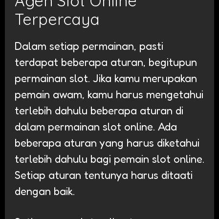
Agen Slot Online
Terpercaya
Dalam setiap permainan, pasti
terdapat beberapa aturan, begitupun
permainan slot. Jika kamu merupakan
pemain awam, kamu harus mengetahui
terlebih dahulu beberapa aturan di
dalam permainan slot online. Ada
beberapa aturan yang harus diketahui
terlebih dahulu bagi pemain slot online.
Setiap aturan tentunya harus ditaati
dengan baik.