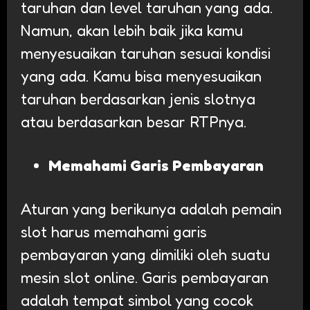
taruhan dan level taruhan yang ada.
Namun, akan lebih baik jika kamu
menyesuaikan taruhan sesuai kondisi
yang ada. Kamu bisa menyesuaikan
taruhan berdasarkan jenis slotnya
atau berdasarkan besar RTPnya.
Memahami Garis Pembayaran
Aturan yang berikunya adalah pemain
slot harus memahami garis
pembayaran yang dimiliki oleh suatu
mesin slot online. Garis pembayaran
adalah tempat simbol yang cocok