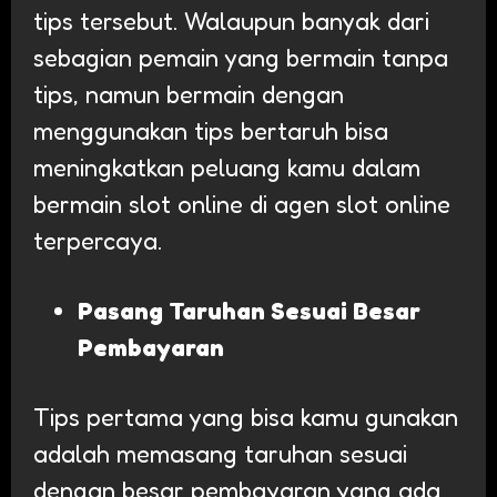
tips tersebut. Walaupun banyak dari
sebagian pemain yang bermain tanpa
tips, namun bermain dengan
menggunakan tips bertaruh bisa
meningkatkan peluang kamu dalam
bermain slot online di agen slot online
terpercaya.
Pasang Taruhan Sesuai Besar
Pembayaran
Tips pertama yang bisa kamu gunakan
adalah memasang taruhan sesuai
dengan besar pembayaran yang ada.