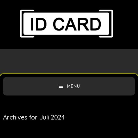
Skip
Skip
Skip
to
to
to
primary
main
primary
navigation
content
sidebar
MENU
Archives for Juli 2024