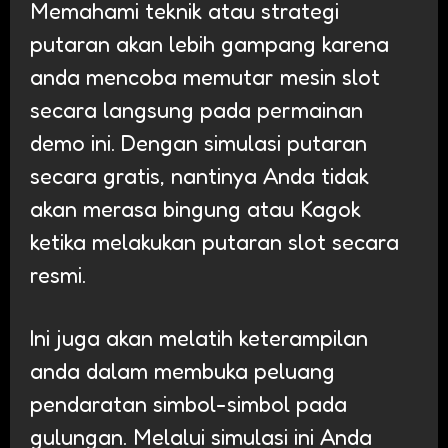
Memahami teknik atau strategi
putaran akan lebih gampang karena
anda mencoba memutar mesin slot
secara langsung pada permainan
demo ini. Dengan simulasi putaran
secara gratis, nantinya Anda tidak
akan merasa bingung atau Kagok
ketika melakukan putaran slot secara
resmi.
Ini juga akan melatih keterampilan
anda dalam membuka peluang
pendaratan simbol-simbol pada
gulungan. Melalui simulasi ini Anda