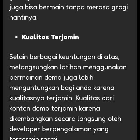
juga bisa bermain tanpa merasa grogi
nantinya.
Kualitas Terjamin
Selain berbagai keuntungan di atas,
melangsungkan latihan menggunakan
permainan demo juga lebih
menguntungkan bagi anda karena
kualitasnya terjamin. Kualitas dari
konten demo terjamin karena
dikembangkan secara langsung oleh
developer berpengalaman yang
tercermin resmi.