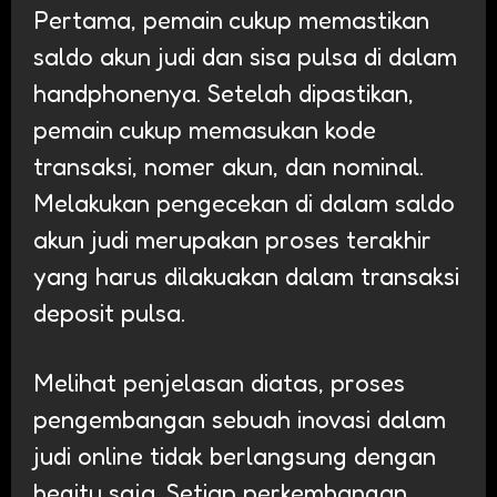
Pertama, pemain cukup memastikan
saldo akun judi dan sisa pulsa di dalam
handphonenya. Setelah dipastikan,
pemain cukup memasukan kode
transaksi, nomer akun, dan nominal.
Melakukan pengecekan di dalam saldo
akun judi merupakan proses terakhir
yang harus dilakuakan dalam transaksi
deposit pulsa.
Melihat penjelasan diatas, proses
pengembangan sebuah inovasi dalam
judi online tidak berlangsung dengan
begitu saja. Setiap perkembangan