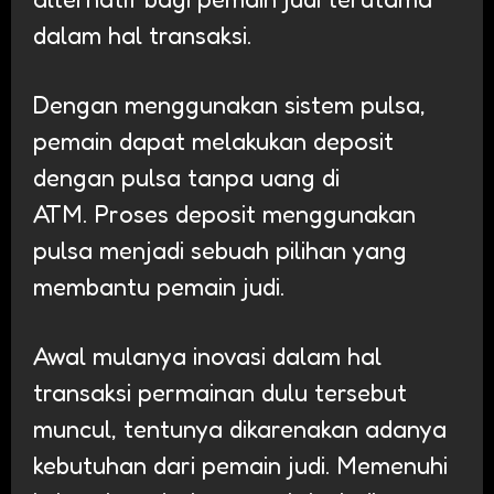
dalam hal transaksi.
Dengan menggunakan sistem pulsa,
pemain dapat melakukan deposit
dengan pulsa tanpa uang di
ATM.
Proses deposit menggunakan
pulsa menjadi sebuah pilihan yang
membantu pemain judi.
Awal mulanya inovasi dalam hal
transaksi permainan dulu tersebut
muncul, tentunya dikarenakan adanya
kebutuhan dari pemain judi. Memenuhi