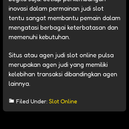
inovasi dalam permainan judi slot
tentu sangat membantu pemain dalam
mengatasi berbagai keterbatasan dan
memenuhi kebutuhan.
Situs atau agen
judi slot online
pulsa
merupakan agen judi yang memiliki
kelebihan transaksi dibandingkan agen
lainnya.
Filed Under:
Slot Online