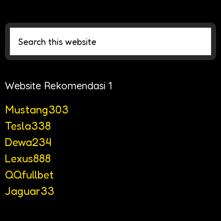
Primary
Search
Sidebar
this
website
Website Rekomendasi 1
Mustang303
Tesla338
Dewa234
Lexus888
QQfullbet
Jaguar33