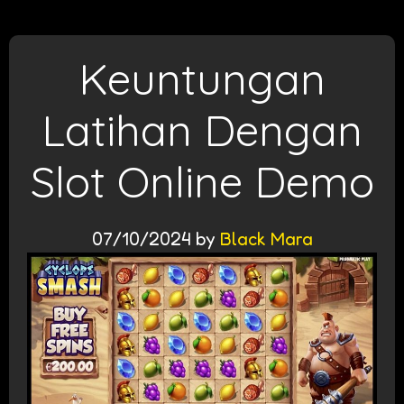
Keuntungan
Latihan Dengan
Slot Online Demo
07/10/2024
by
Black Mara