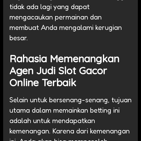
tidak ada lagi yang dapat
mengacaukan permainan dan
membuat Anda mengalami kerugian
besar.
Rahasia Memenangkan
Agen Judi Slot Gacor
Online Terbaik
Selain untuk bersenang-senang, tujuan
utama dalam memainkan betting ini
adalah untuk mendapatkan
kemenangan. Karena dari kemenangan