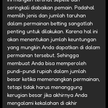
seringkali diabaikan pemain. Padahal
memilih jenis dan jumlah taruhan
dalam permainan betting sangatlah
penting untuk dilakukan. Karena hal ini
akan menentukan jumlah keuntungan
yang mungkin Anda dapatkan di dalam
permainan tersebut. Sehingga
membuat Anda bisa memperoleh
pundi-pundi rupiah dalam jumlah
besar ketika memenangkan permainan,
tetapi tidak harus menanggung
kerugian besar jika akhirnya Anda
mengalami kekalahan di akhir