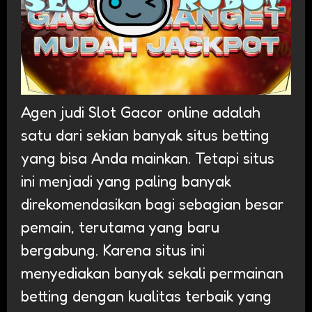
Agen judi Slot Gacor online adalah
satu dari sekian banyak situs betting
yang bisa Anda mainkan. Tetapi situs
ini menjadi yang paling banyak
direkomendasikan bagi sebagian besar
pemain, terutama yang baru
bergabung. Karena situs ini
menyediakan banyak sekali permainan
betting dengan kualitas terbaik yang