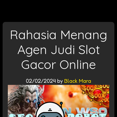
Rahasia Menang
Agen Judi Slot
Gacor Online
02/02/2024
by
Black Mara