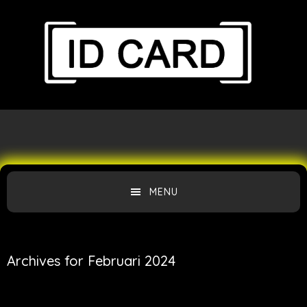
Skip
Skip
Skip
to
to
to
primary
main
primary
navigation
content
sidebar
MENU
Archives for Februari 2024