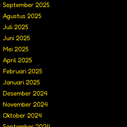
September 2025
Agustus 2025
Juli 2025
Juni 2025
Mei 2025
April 2025
Februari 2025
Januari 2025
Desember 2024
November 2024
Oktober 2024
September 2024