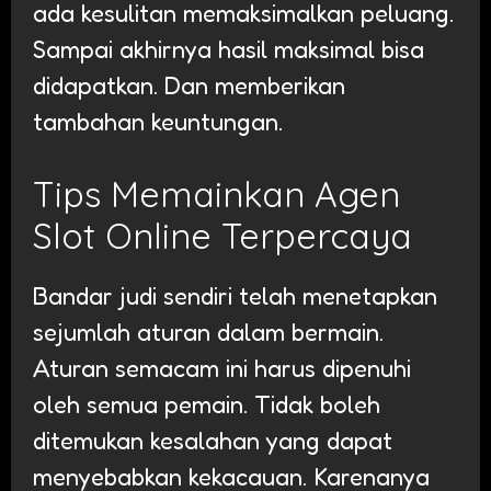
ada kesulitan memaksimalkan peluang.
Sampai akhirnya hasil maksimal bisa
didapatkan. Dan memberikan
tambahan keuntungan.
Tips Memainkan Agen
Slot Online Terpercaya
Bandar judi sendiri telah menetapkan
sejumlah aturan dalam bermain.
Aturan semacam ini harus dipenuhi
oleh semua pemain. Tidak boleh
ditemukan kesalahan yang dapat
menyebabkan kekacauan. Karenanya