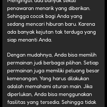
Mengingat ada banyak sekali
penawaran menarik yang diberikan.
Sehingga cocok bagi Anda yang
sedang mencari hiburan baru. Karena
ada banyak kejutan tak terduga yang
siap menanti Anda.
Dengan mudahnya, Anda bisa memilih
permainan judi berbagai pilihan. Setiap
permainan juga memiliki peluang besar
kemenangan. Yang harus dilakukan
adalah memahami aturan main. Jika
diperlukan, Anda bisa menggunakan
fasilitas yang tersedia. Sehingga tidak