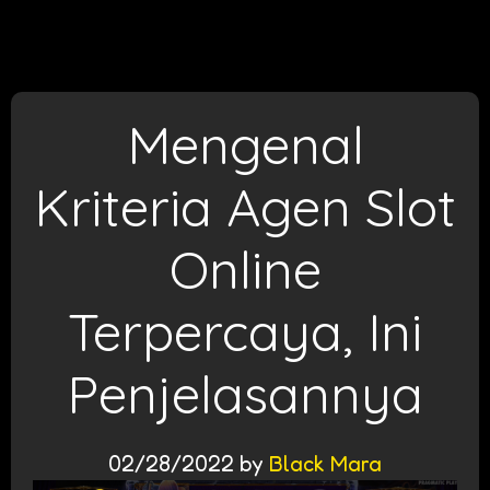
Mengenal
Kriteria Agen Slot
Online
Terpercaya, Ini
Penjelasannya
02/28/2022
by
Black Mara