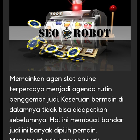
Memainkan agen slot online
terpercaya menjadi agenda rutin
penggemar judi. Keseruan bermain di
dalamnya tidak bisa didapatkan
sebelumnya. Hal ini membuat bandar
judi ini banyak dipilih pemain.