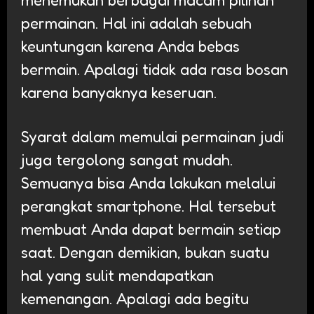
menemukan berbagai macam pilihan
permainan. Hal ini adalah sebuah
keuntungan karena Anda bebas
bermain. Apalagi tidak ada rasa bosan
karena banyaknya keseruan.
Syarat dalam memulai permainan judi
juga tergolong sangat mudah.
Semuanya bisa Anda lakukan melalui
perangkat smartphone. Hal tersebut
membuat Anda dapat bermain setiap
saat. Dengan demikian, bukan suatu
hal yang sulit mendapatkan
kemenangan. Apalagi ada begitu