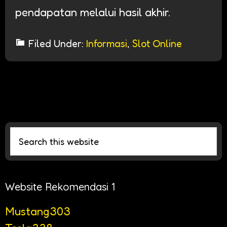
pendapatan melalui hasil akhir.
Filed Under:
Informasi
,
Slot Online
Primary
Search
Sidebar
this
website
Website Rekomendasi 1
Mustang303