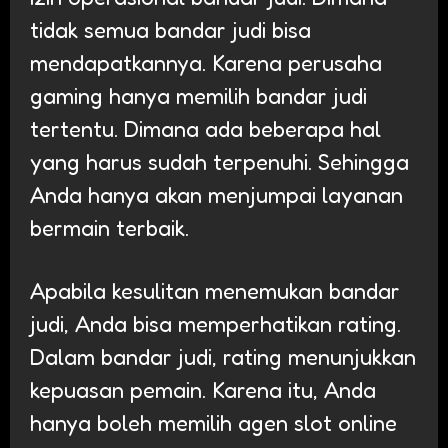
tidak semua bandar judi bisa
mendapatkannya. Karena perusaha
gaming hanya memilih bandar judi
tertentu. Dimana ada beberapa hal
yang harus sudah terpenuhi. Sehingga
Anda hanya akan menjumpai layanan
bermain terbaik.
Apabila kesulitan menemukan bandar
judi, Anda bisa memperhatikan rating.
Dalam bandar judi, rating menunjukkan
kepuasan pemain. Karena itu, Anda
hanya boleh memilih agen slot online