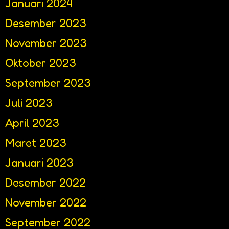
Januari 2024
Desember 2023
November 2023
Oktober 2023
September 2023
Juli 2023
April 2023
Maret 2023
Januari 2023
Desember 2022
November 2022
September 2022