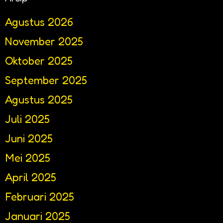
Agustus 2026
November 2025
Oktober 2025
September 2025
Agustus 2025
Juli 2025
Juni 2025
Mei 2025
April 2025
Februari 2025
Januari 2025