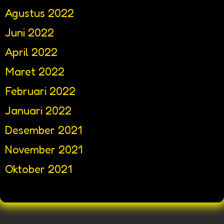
Agustus 2022
Juni 2022
April 2022
Maret 2022
Februari 2022
Januari 2022
Desember 2021
November 2021
Oktober 2021