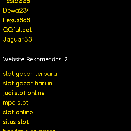
Tesla338
Dewa234
Lexus888
QQfullbet
Jaguar33
Website Rekomendasi 2
slot gacor terbaru
slot gacor hari ini
judi slot online
mpo slot
slot online
situs slot