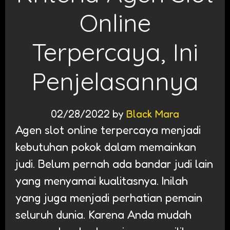
Online
Terpercaya, Ini
Penjelasannya
02/28/2022
by
Black Mara
Agen slot online terpercaya menjadi
kebutuhan pokok dalam memainkan
judi. Belum pernah ada bandar judi lain
yang menyamai kualitasnya. Inilah
yang juga menjadi perhatian pemain
seluruh dunia. Karena Anda mudah