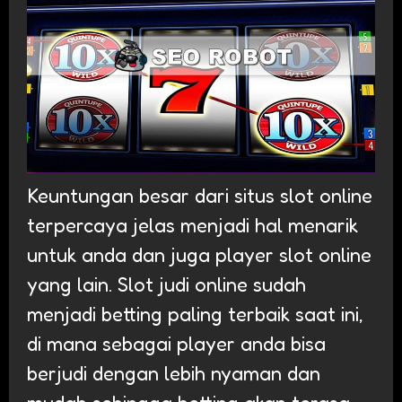
Keuntungan besar dari situs slot online
terpercaya jelas menjadi hal menarik
untuk anda dan juga player slot online
yang lain. Slot judi online sudah
menjadi betting paling terbaik saat ini,
di mana sebagai player anda bisa
berjudi dengan lebih nyaman dan