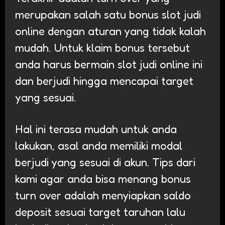
merupakan salah satu bonus slot judi
online dengan aturan yang tidak kalah
mudah. Untuk klaim bonus tersebut
anda harus bermain slot judi online ini
dan berjudi hingga mencapai target
yang sesuai.
Hal ini terasa mudah untuk anda
lakukan, asal anda memiliki modal
berjudi yang sesuai di akun. Tips dari
kami agar anda bisa menang bonus
turn over adalah menyiapkan saldo
deposit sesuai target taruhan lalu