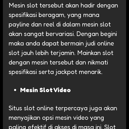
Mesin slot tersebut akan hadir dengan
spesifikasi beragam, yang mana
payline dan reel di dalam mesin slot
akan sangat bervariasi. Dengan begini
maka anda dapat bermain judi online
slot jauh lebih terjamin. Mainkan slot
dengan mesin tersebut dan nikmati
spesifikasi serta jackpot menarik.
Mesin Slot Video
Situs slot online terpercaya juga akan
menyajikan opsi mesin video yang
paling efektif di akses di masa ini. Slot