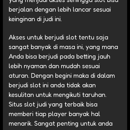
berjalan dengan lebih lancar sesuai
keinginan di judi ini.
Akses untuk berjudi slot tentu saja
sangat banyak di masa ini, yang mana
Anda bisa berjudi pada betting jauh
lebih nyaman dan mudah sesuai
aturan. Dengan begini maka di dalam
berjudi slot ini anda tidak akan
kesulitan untuk mengikuti taruhan.
Situs slot judi yang terbaik bisa
memberi tiap player banyak hal
menarik. Sangat penting untuk anda