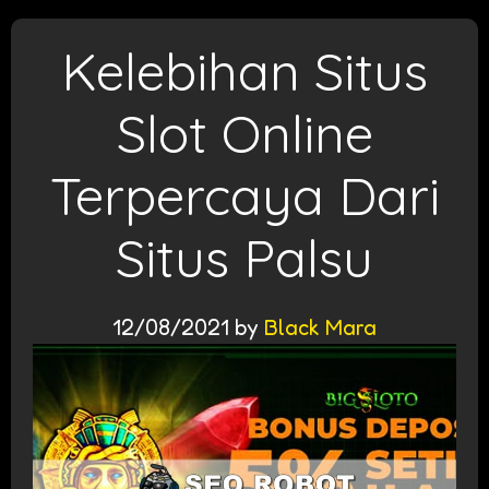
Kelebihan Situs
Slot Online
Terpercaya Dari
Situs Palsu
12/08/2021
by
Black Mara