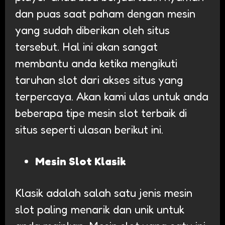
dan puas saat paham dengan mesin
yang sudah diberikan oleh situs
tersebut. Hal ini akan sangat
membantu anda ketika mengikuti
taruhan slot dari akses situs yang
terpercaya. Akan kami ulas untuk anda
beberapa tipe mesin slot terbaik di
situs seperti ulasan berikut ini.
Mesin Slot Klasik
Klasik adalah salah satu jenis mesin
slot paling menarik dan unik untuk