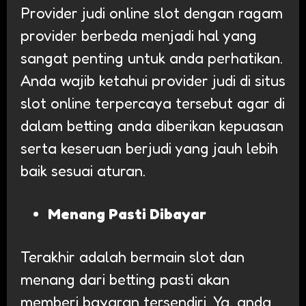
Provider judi online slot dengan ragam
provider berbeda menjadi hal yang
sangat penting untuk anda perhatikan.
Anda wajib ketahui provider judi di situs
slot online terpercaya tersebut agar di
dalam betting anda diberikan kepuasan
serta keseruan berjudi yang jauh lebih
baik sesuai aturan.
Menang Pasti Dibayar
Terakhir adalah bermain slot dan
menang dari betting pasti akan
memberi bayaran tersendiri. Ya, anda