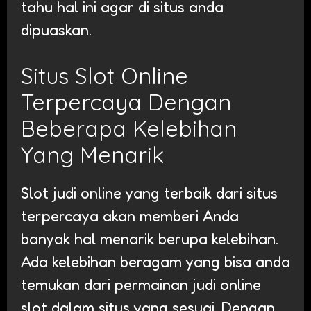
tahu hal ini agar di situs anda
dipuaskan.
Situs Slot Online
Terpercaya Dengan
Beberapa Kelebihan
Yang Menarik
Slot judi online yang terbaik dari situs
terpercaya akan memberi Anda
banyak hal menarik berupa kelebihan.
Ada kelebihan beragam yang bisa anda
temukan dari permainan judi online
slot dalam situs yang sesuai. Dengan