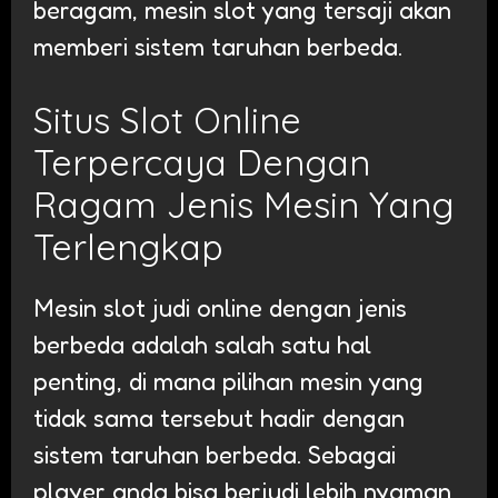
beragam, mesin slot yang tersaji akan
memberi sistem taruhan berbeda.
Situs Slot Online
Terpercaya Dengan
Ragam Jenis Mesin Yang
Terlengkap
Mesin slot judi online dengan jenis
berbeda adalah salah satu hal
penting, di mana pilihan mesin yang
tidak sama tersebut hadir dengan
sistem taruhan berbeda. Sebagai
player anda bisa berjudi lebih nyaman