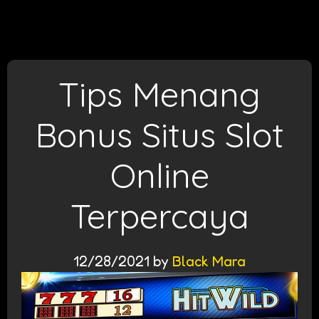
Tips Menang
Bonus Situs Slot
Online
Terpercaya
12/28/2021
by
Black Mara