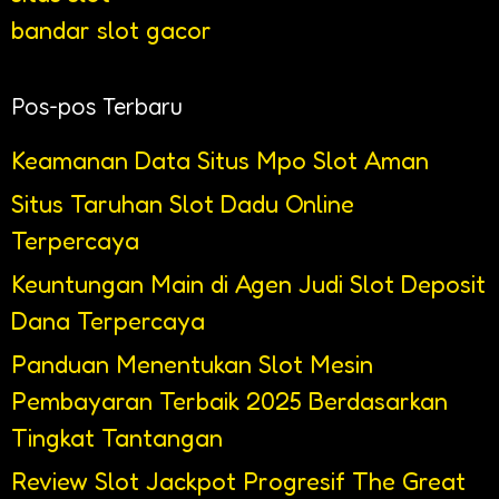
bandar slot gacor
Pos-pos Terbaru
Keamanan Data Situs Mpo Slot Aman
Situs Taruhan Slot Dadu Online
Terpercaya
Keuntungan Main di Agen Judi Slot Deposit
Dana Terpercaya
Panduan Menentukan Slot Mesin
Pembayaran Terbaik 2025 Berdasarkan
Tingkat Tantangan
Review Slot Jackpot Progresif The Great