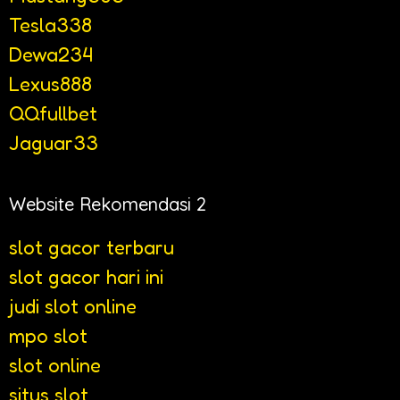
Tesla338
Dewa234
Lexus888
QQfullbet
Jaguar33
Website Rekomendasi 2
slot gacor terbaru
slot gacor hari ini
judi slot online
mpo slot
slot online
situs slot