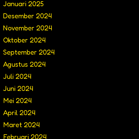
Januari 2025
Desember 2024
November 2024
Oktober 2024
September 2024
Agustus 2024
Juli 2024
Juni 2024
Mei 2024
April 2024
Maret 2024
Februari 2024