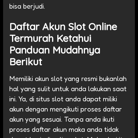
bisa berjudi.
Daftar Akun Slot Online
Termurah Ketahui
Panduan Mudahnya
Berikut
Memiliki akun slot yang resmi bukanlah
hal yang sulit untuk anda lakukan saat
ini. Ya, di situs slot anda dapat miliki
akun dengan mengikuti proses daftar
akun yang sesuai. Tanpa anda ikuti
proses daftar akun maka anda tidak