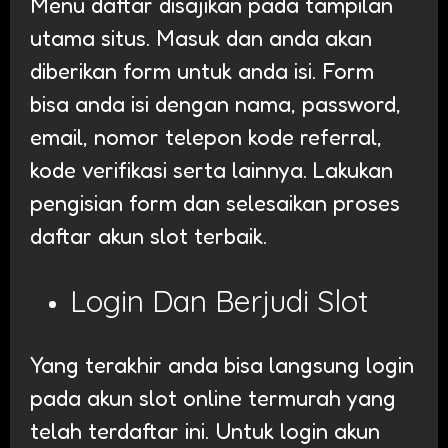
Menu daftar disajikan pada tampilan
utama situs. Masuk dan anda akan
diberikan form untuk anda isi. Form
bisa anda isi dengan nama, password,
email, nomor telepon kode referral,
kode verifikasi serta lainnya. Lakukan
pengisian form dan selesaikan proses
daftar akun slot terbaik.
Login Dan Berjudi Slot
Yang terakhir anda bisa langsung login
pada akun slot online termurah yang
telah terdaftar ini. Untuk login akun