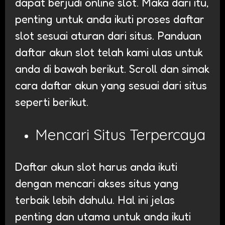
dapat berjudi online slot. Maka dari itu,
penting untuk anda ikuti proses daftar
slot sesuai aturan dari situs. Panduan
daftar akun slot telah kami ulas untuk
anda di bawah berikut. Scroll dan simak
cara daftar akun yang sesuai dari situs
seperti berikut.
Mencari Situs Terpercaya
Daftar akun slot harus anda ikuti
dengan mencari akses situs yang
terbaik lebih dahulu. Hal ini jelas
penting dan utama untuk anda ikuti