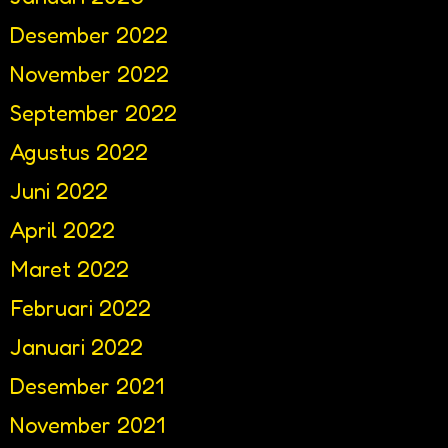
Desember 2022
November 2022
September 2022
Agustus 2022
Juni 2022
April 2022
Maret 2022
Februari 2022
Januari 2022
Desember 2021
November 2021