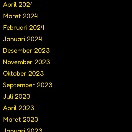
April 2024
Maret 2024
Februari 2024
Januari 2024
Desember 2023
November 2023
Oktober 2023
September 2023
Juli 2023
April 2023
Maret 2023
Januari 2023