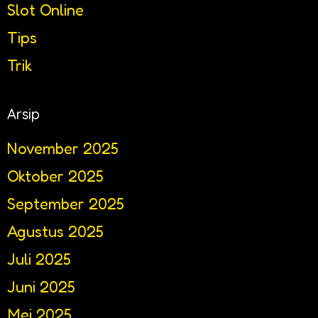
Slot Online
Tips
Trik
Arsip
November 2025
Oktober 2025
September 2025
Agustus 2025
Juli 2025
Juni 2025
Mei 2025