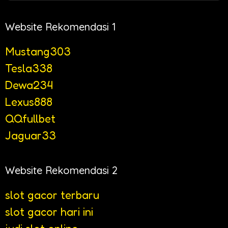
website
Website Rekomendasi 1
Mustang303
Tesla338
Dewa234
Lexus888
QQfullbet
Jaguar33
Website Rekomendasi 2
slot gacor terbaru
slot gacor hari ini