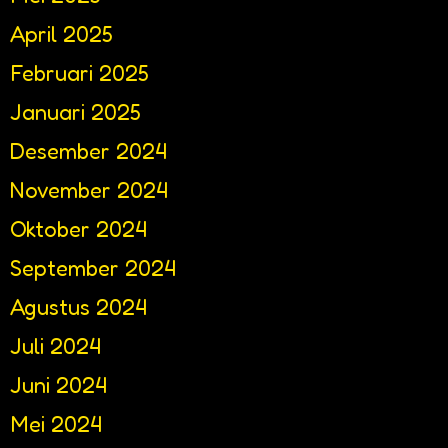
April 2025
Februari 2025
Januari 2025
Desember 2024
November 2024
Oktober 2024
September 2024
Agustus 2024
Juli 2024
Juni 2024
Mei 2024