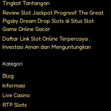
Tingkat Tantangan
Review Slot Jackpot Progresif The Great
Pigsby Dream Drop Slots di Situs Slot
Game Online Gacor
Daftar Link Slot Online Terpercaya :
Investasi Aman dan Menguntungkan
Kategori
Blog
Informasi
Live Casino
RTP Slots