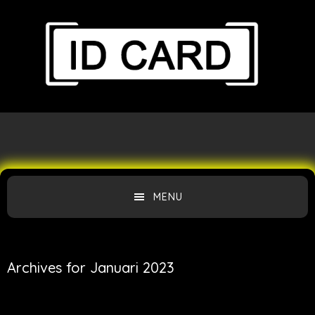
Skip
Skip
Skip
to
to
to
primary
main
primary
navigation
content
sidebar
MENU
Archives for Januari 2023