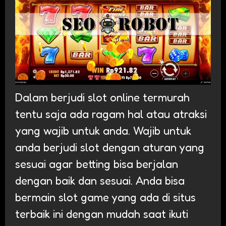
Dalam berjudi slot online termurah
tentu saja ada ragam hal atau atraksi
yang wajib untuk anda. Wajib untuk
anda berjudi slot dengan aturan yang
sesuai agar betting bisa berjalan
dengan baik dan sesuai. Anda bisa
bermain slot game yang ada di situs
terbaik ini dengan mudah saat ikuti