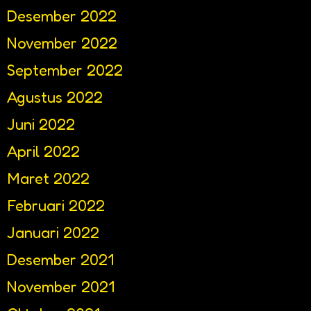
Desember 2022
November 2022
September 2022
Agustus 2022
Juni 2022
April 2022
Maret 2022
Februari 2022
Januari 2022
Desember 2021
November 2021