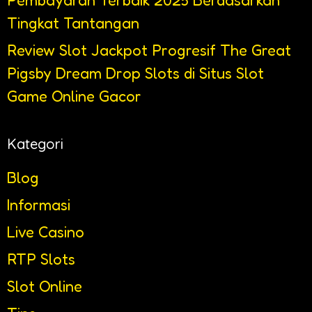
Tingkat Tantangan
Review Slot Jackpot Progresif The Great
Pigsby Dream Drop Slots di Situs Slot
Game Online Gacor
Kategori
Blog
Informasi
Live Casino
RTP Slots
Slot Online