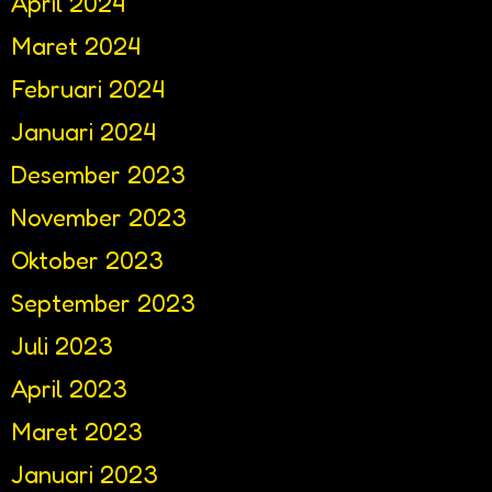
April 2024
Maret 2024
Februari 2024
Januari 2024
Desember 2023
November 2023
Oktober 2023
September 2023
Juli 2023
April 2023
Maret 2023
Januari 2023