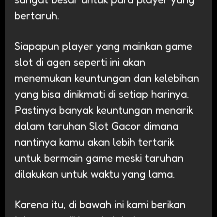
bertaruh.
Siapapun player yang mainkan game
slot di agen seperti ini akan
menemukan keuntungan dan kelebihan
yang bisa dinikmati di setiap harinya.
Pastinya banyak keuntungan menarik
dalam taruhan
Slot Gacor
dimana
nantinya kamu akan lebih tertarik
untuk bermain game meski taruhan
dilakukan untuk waktu yang lama.
Karena itu, di bawah ini kami berikan