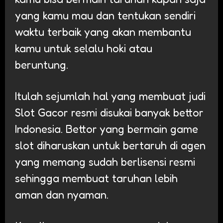
yang kamu mau dan tentukan sendiri
waktu terbaik yang akan membantu
kamu untuk selalu hoki atau
beruntung.
Itulah sejumlah hal yang membuat
judi
Slot Gacor
resmi disukai banyak bettor
Indonesia. Bettor yang bermain game
slot diharuskan untuk bertaruh di agen
yang memang sudah berlisensi resmi
sehingga membuat taruhan lebih
aman dan nyaman.