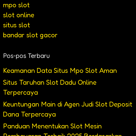
mpo slot
slot online
situs slot
bandar slot gacor
Pos-pos Terbaru
Keamanan Data Situs Mpo Slot Aman
Situs Taruhan Slot Dadu Online
Terpercaya
Keuntungan Main di Agen Judi Slot Deposit
Dana Terpercaya
Panduan Menentukan Slot Mesin
Pembayaran Terbaik 2025 Berdasarkan