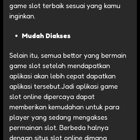
game slot terbaik sesuai yang kamu
inginkan.
Mudah Diakses
Selain itu, semua bettor yang bermain
game slot setelah mendapatkan
aplikasi akan lebih cepat dapatkan
aplikasi tersebut.Jadi aplikasi game
slot online dipercaya dapat
memberikan kemudahan untuk para
player yang sedang mengakses
permainan slot. Berbeda halnya
dengan situs slot online dimana