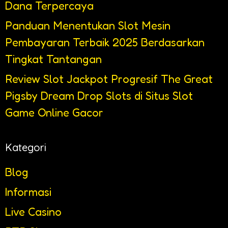
Dana Terpercaya
Panduan Menentukan Slot Mesin
Pembayaran Terbaik 2025 Berdasarkan
Tingkat Tantangan
Review Slot Jackpot Progresif The Great
Pigsby Dream Drop Slots di Situs Slot
Game Online Gacor
Kategori
Blog
Informasi
Live Casino