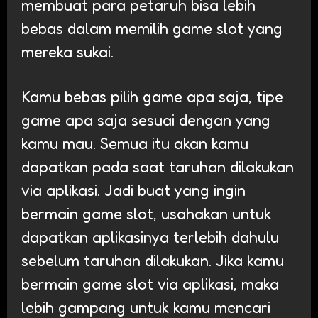
membuat para petaruh bisa lebih
bebas dalam memilih game slot yang
mereka sukai.
Kamu bebas pilih game apa saja, tipe
game apa saja sesuai dengan yang
kamu mau. Semua itu akan kamu
dapatkan pada saat taruhan dilakukan
via aplikasi. Jadi buat yang ingin
bermain game slot, usahakan untuk
dapatkan aplikasinya terlebih dahulu
sebelum taruhan dilakukan. Jika kamu
bermain game slot via aplikasi, maka
lebih gampang untuk kamu mencari