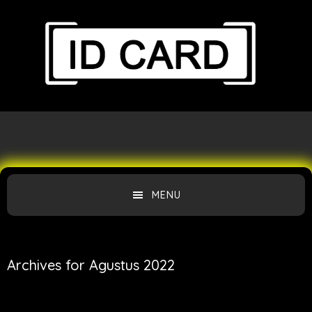
Skip
Skip
Skip
to
to
to
primary
main
primary
navigation
content
sidebar
MENU
Archives for Agustus 2022