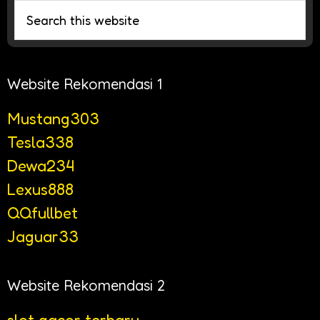
Search
Sidebar
this
website
Website Rekomendasi 1
Mustang303
Tesla338
Dewa234
Lexus888
QQfullbet
Jaguar33
Website Rekomendasi 2