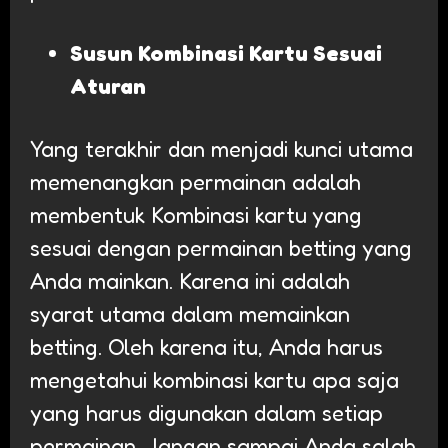
Susun Kombinasi Kartu Sesuai
Aturan
Yang terakhir dan menjadi kunci utama
memenangkan permainan adalah
membentuk Kombinasi kartu yang
sesuai dengan permainan betting yang
Anda mainkan. Karena ini adalah
syarat utama dalam memainkan
betting. Oleh karena itu, Anda harus
mengetahui kombinasi kartu apa saja
yang harus digunakan dalam setiap
permainan. Jangan sampai Anda salah