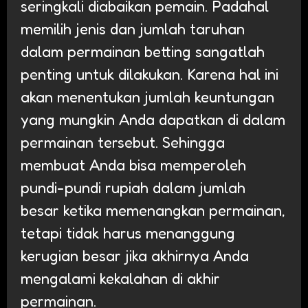
seringkali diabaikan pemain. Padahal
memilih jenis dan jumlah taruhan
dalam permainan betting sangatlah
penting untuk dilakukan. Karena hal ini
akan menentukan jumlah keuntungan
yang mungkin Anda dapatkan di dalam
permainan tersebut. Sehingga
membuat Anda bisa memperoleh
pundi-pundi rupiah dalam jumlah
besar ketika memenangkan permainan,
tetapi tidak harus menanggung
kerugian besar jika akhirnya Anda
mengalami kekalahan di akhir
permainan.