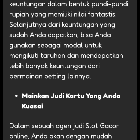
keuntungan dalam bentuk pundi-pundi
rupiah yang memiliki nilai fantastis.
Selanjutnya dari keuntungan yang
sudah Anda dapatkan, bisa Anda
gunakan sebagai modal untuk
mengikuti taruhan dan mendapatkan
lebih banyak keuntungan dari
permainan betting lainnya.
Mainkan Judi Kartu Yang Anda
Kuasai
Dalam sebuah agen judi Slot Gacor
online, Anda akan dengan mudah