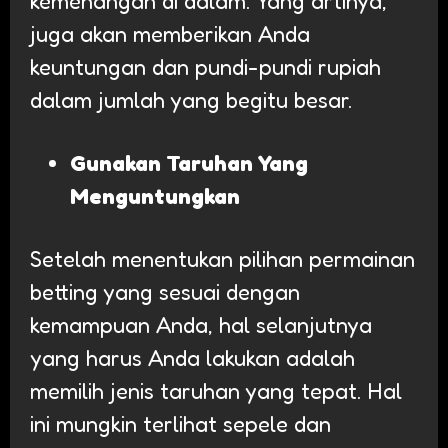
kemenangan di dalam. Yang artinya,
juga akan memberikan Anda
keuntungan dan pundi-pundi rupiah
dalam jumlah yang begitu besar.
Gunakan Taruhan Yang
Menguntungkan
Setelah menentukan pilihan permainan
betting yang sesuai dengan
kemampuan Anda, hal selanjutnya
yang harus Anda lakukan adalah
memilih jenis taruhan yang tepat. Hal
ini mungkin terlihat sepele dan