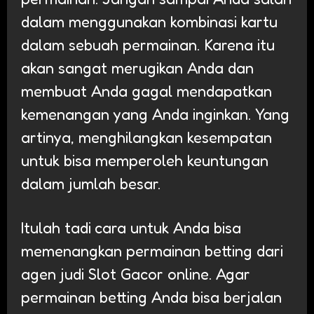
dalam menggunakan kombinasi kartu
dalam sebuah permainan. Karena itu
akan sangat merugikan Anda dan
membuat Anda gagal mendapatkan
kemenangan yang Anda inginkan. Yang
artinya, menghilangkan kesempatan
untuk bisa memperoleh keuntungan
dalam jumlah besar.
Itulah tadi cara untuk Anda bisa
memenangkan permainan betting dari
agen judi Slot Gacor online. Agar
permainan betting Anda bisa berjalan