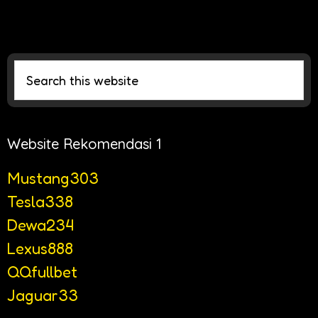
Primary
Search
Sidebar
this
website
Website Rekomendasi 1
Mustang303
Tesla338
Dewa234
Lexus888
QQfullbet
Jaguar33