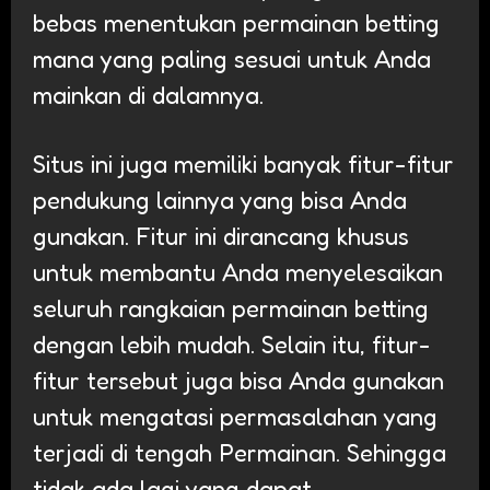
bebas menentukan permainan betting
mana yang paling sesuai untuk Anda
mainkan di dalamnya.
Situs ini juga memiliki banyak fitur-fitur
pendukung lainnya yang bisa Anda
gunakan. Fitur ini dirancang khusus
untuk membantu Anda menyelesaikan
seluruh rangkaian permainan betting
dengan lebih mudah. Selain itu, fitur-
fitur tersebut juga bisa Anda gunakan
untuk mengatasi permasalahan yang
terjadi di tengah Permainan. Sehingga
tidak ada lagi yang dapat