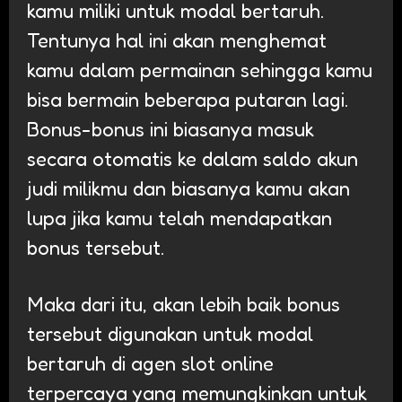
kamu miliki untuk modal bertaruh.
Tentunya hal ini akan menghemat
kamu dalam permainan sehingga kamu
bisa bermain beberapa putaran lagi.
Bonus-bonus ini biasanya masuk
secara otomatis ke dalam saldo akun
judi milikmu dan biasanya kamu akan
lupa jika kamu telah mendapatkan
bonus tersebut.
Maka dari itu, akan lebih baik bonus
tersebut digunakan untuk modal
bertaruh di agen slot online
terpercaya yang memungkinkan untuk