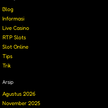
Blog
Informasi
Live Casino
RTP Slots
Slot Online
Tips
Trik
Arsip
Agustus 2026
November 2025