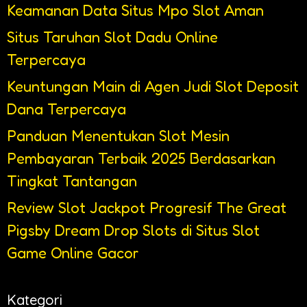
Keamanan Data Situs Mpo Slot Aman
Situs Taruhan Slot Dadu Online
Terpercaya
Keuntungan Main di Agen Judi Slot Deposit
Dana Terpercaya
Panduan Menentukan Slot Mesin
Pembayaran Terbaik 2025 Berdasarkan
Tingkat Tantangan
Review Slot Jackpot Progresif The Great
Pigsby Dream Drop Slots di Situs Slot
Game Online Gacor
Kategori