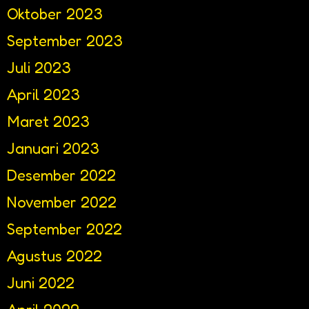
Oktober 2023
September 2023
Juli 2023
April 2023
Maret 2023
Januari 2023
Desember 2022
November 2022
September 2022
Agustus 2022
Juni 2022