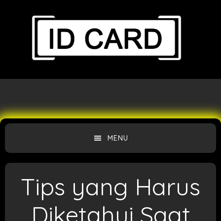
Skip
Skip
Skip
to
to
to
primary
main
primary
navigation
content
sidebar
MENU
Tips yang Harus
Diketahui Saat