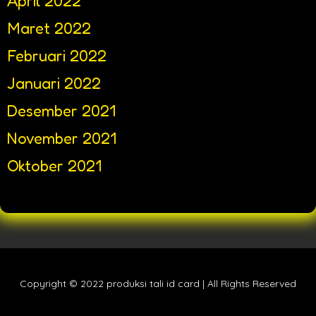
April 2022
Maret 2022
Februari 2022
Januari 2022
Desember 2021
November 2021
Oktober 2021
Copyright © 2022 produksi tali id card | All Rights Reserved