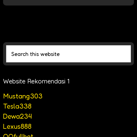
Primary
Search
Sidebar
this
website
Website Rekomendasi 1
Mustang303
Tesla338
Dewa234
Lexus888
QQfullbet