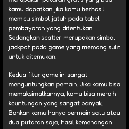
kamu dapatkan jika kamu berhasil
memicu simbol jatuh pada tabel
pembayaran yang ditentukan.
Sedangkan scatter merupakan simbol
jackpot pada game yang memang sulit
untuk ditemukan.
Kedua fitur game ini sangat
menguntungkan pemain. Jika kamu bisa
memaksimalkannya, kamu bisa meraih
keuntungan yang sangat banyak.
Bahkan kamu hanya bermain satu atau
dua putaran saja, hasil kemenangan