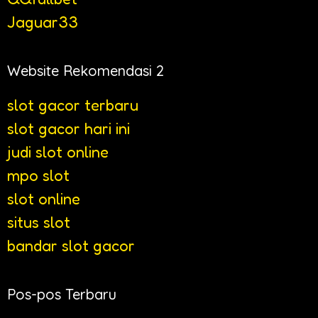
Jaguar33
Website Rekomendasi 2
slot gacor terbaru
slot gacor hari ini
judi slot online
mpo slot
slot online
situs slot
bandar slot gacor
Pos-pos Terbaru