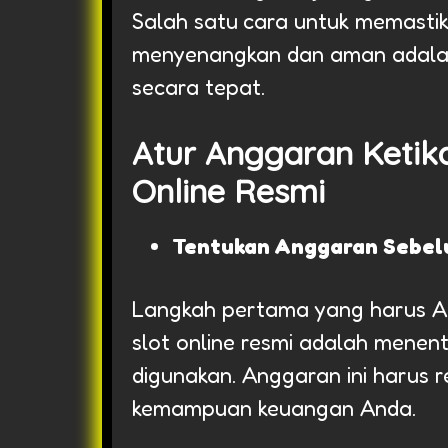
Salah satu cara untuk memasti
menyenangkan dan aman adala
secara tepat.
Atur Anggaran Ketika
Online Resmi
Tentukan Anggaran Sebel
Langkah pertama yang harus An
slot online resmi adalah mene
digunakan. Anggaran ini harus r
kemampuan keuangan Anda.