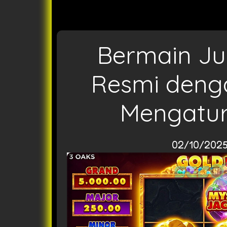
Bermain Jud
Resmi denga
Mengatu
02/10/202