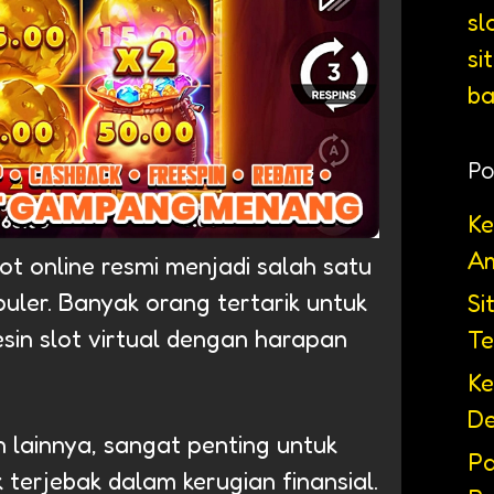
sl
si
ba
Po
Ke
A
slot online resmi menjadi salah satu
uler. Banyak orang tertarik untuk
Si
in slot virtual dengan harapan
Te
Ke
De
n lainnya, sangat penting untuk
Pa
 terjebak dalam kerugian finansial.