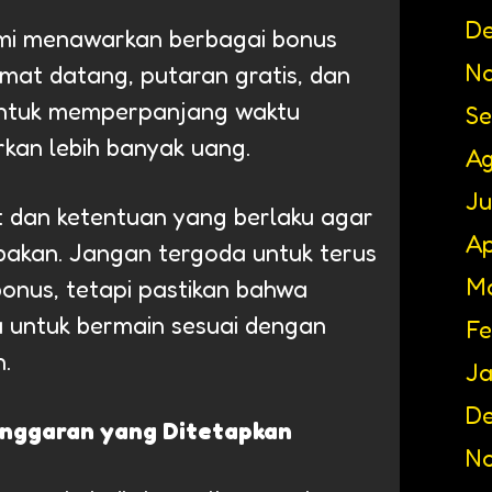
D
resmi menawarkan berbagai bonus
N
amat datang, putaran gratis, dan
 untuk memperpanjang waktu
Se
kan lebih banyak uang.
Ag
Ju
t dan ketentuan yang berlaku agar
Ap
jebakan. Jangan tergoda untuk terus
Ma
onus, tetapi pastikan bahwa
 untuk bermain sesuai dengan
Fe
.
Ja
De
Anggaran yang Ditetapkan
No