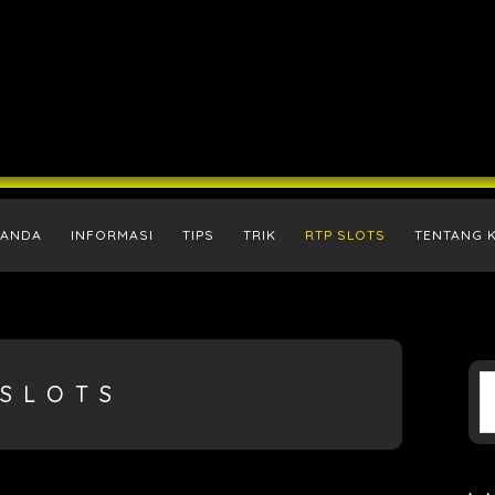
RANDA
INFORMASI
TIPS
TRIK
RTP SLOTS
TENTANG 
P
S
S
 SLOTS
t
w