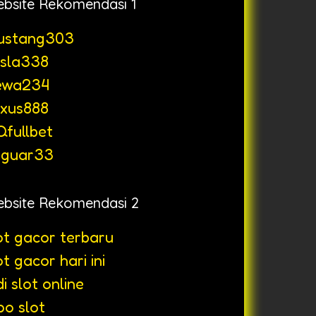
bsite Rekomendasi 1
ustang303
sla338
ewa234
xus888
fullbet
aguar33
bsite Rekomendasi 2
ot gacor terbaru
ot gacor hari ini
di slot online
o slot