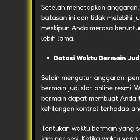
Setelah menetapkan anggaran,
batasan ini dan tidak melebihi 
meskipun Anda merasa beruntu
lebih lama.
Batasi Waktu Bermain Judi
Selain mengatur anggaran, pen
bermain judi slot online resmi.
bermain dapat membuat Anda t
kehilangan kontrol terhadap an
Tentukan waktu bermain yang se
jam per sesi. Ketika waktu yang 