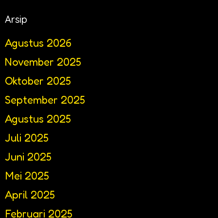
Arsip
Agustus 2026
November 2025
Oktober 2025
September 2025
Agustus 2025
Juli 2025
Juni 2025
Mei 2025
April 2025
Februari 2025