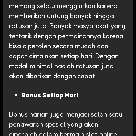
memang selalu menggiurkan karena
memberikan untung banyak hingga
ratusan juta. Banyak masyarakat yang
tertarik dengan permainannya karena
bisa diperoleh secara mudah dan
dapat dimainkan setiap hari. Dengan
modal minimal hadiah ratusan juta
akan diberikan dengan cepat.
Bonus Setiap Hari
Bonus harian juga menjadi salah satu
penawaran spesial yang akan
diperoleh dalam bermain slot online.