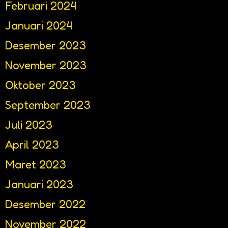
Februari 2024
Januari 2024
Desember 2023
November 2023
Oktober 2023
September 2023
Juli 2023
April 2023
Maret 2023
Januari 2023
Desember 2022
November 2022