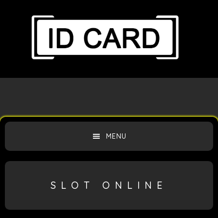
Skip
Skip
Skip
to
to
to
primary
main
primary
navigation
content
sidebar
MENU
SLOT ONLINE