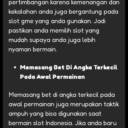
pertimbangan karena kemenangan dan
kekalahan anda juga bergantung pada
slot gme yang anda gunakan. Jadi
pastikan anda memilih slot yang
mudah supaya anda juga lebih
nyaman bermain.
Memasang Bet Di Angka Terkecil
Pada Awal Permainan
Memasang bet di angka terkecil pada
awal permainan juga merupakan taktik
ampuh yang bisa digunakan saat
bermain slot Indonesia. Jika anda baru