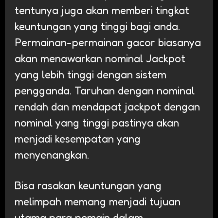
tentunya juga akan memberi tingkat
keuntungan yang tinggi bagi anda.
Permainan-permainan gacor biasanya
akan menawarkan nominal Jackpot
yang lebih tinggi dengan sistem
pengganda. Taruhan dengan nominal
rendah dan mendapat jackpot dengan
nominal yang tinggi pastinya akan
menjadi kesempatan yang
menyenangkan.
Bisa rasakan keuntungan yang
melimpah memang menjadi tujuan
utama para pemain dalam