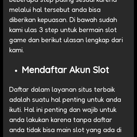
melalui hal tersebut anda bisa
diberikan kepuasan. Di bawah sudah
kami ulas 3 step untuk bermain slot
game dan berikut ulasan lengkap dari
kami.
Mendaftar Akun Slot
Daftar dalam layanan situs terbaik
adalah suatu hal penting untuk anda
ikuti. Hal ini penting dan wajib untuk
anda lakukan karena tanpa daftar
anda tidak bisa main slot yang ada di