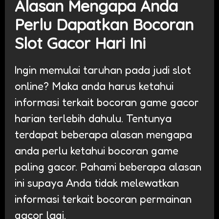
Alasan Mengapa Anda
Perlu Dapatkan Bocoran
Slot Gacor Hari Ini
Ingin memulai taruhan pada judi slot
online? Maka anda harus ketahui
informasi terkait bocoran game gacor
harian terlebih dahulu. Tentunya
terdapat beberapa alasan mengapa
anda perlu ketahui bocoran game
paling gacor. Pahami beberapa alasan
ini supaya Anda tidak melewatkan
informasi terkait bocoran permainan
gacor lagi.