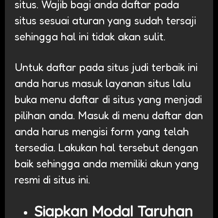
situs. Wajib bagi anda daftar pada
situs sesuai aturan yang sudah tersaji
sehingga hal ini tidak akan sulit.
Untuk daftar pada situs judi terbaik ini
anda harus masuk layanan situs lalu
buka menu daftar di situs yang menjadi
pilihan anda. Masuk di menu daftar dan
anda harus mengisi form yang telah
tersedia. Lakukan hal tersebut dengan
baik sehingga anda memiliki akun yang
resmi di situs ini.
Siapkan Modal Taruhan