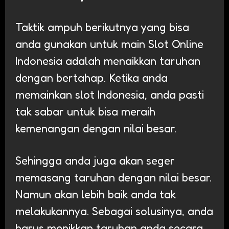
Taktik ampuh berikutnya yang bisa
anda gunakan untuk main Slot Online
Indonesia adalah menaikkan taruhan
dengan bertahap. Ketika anda
memainkan slot Indonesia, anda pasti
tak sabar untuk bisa meraih
kemenangan dengan nilai besar.
Sehingga anda juga akan seger
memasang taruhan dengan nilai besar.
Namun akan lebih baik anda tak
melakukannya. Sebagai solusinya, anda
harus menikkan taruhan anda secara