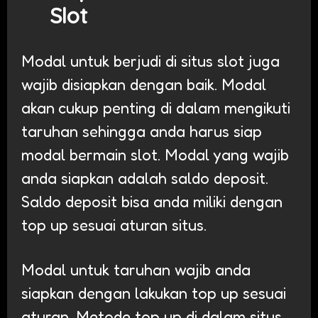
Slot
Modal untuk berjudi di situs slot juga
wajib disiapkan dengan baik. Modal
akan cukup penting di dalam mengikuti
taruhan sehingga anda harus siap
modal bermain slot. Modal yang wajib
anda siapkan adalah saldo deposit.
Saldo deposit bisa anda miliki dengan
top up sesuai aturan situs.
Modal untuk taruhan wajib anda
siapkan dengan lakukan top up sesuai
aturan. Metode top up di dalam situs