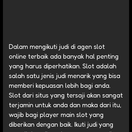
Dalam mengikuti judi di agen slot
online terbaik ada banyak hal penting
yang harus diperhatikan. Slot adalah
salah satu jenis judi menarik yang bisa
memberi kepuasan lebih bagi anda.
Slot dari situs yang tersaji akan sangat
terjamin untuk anda dan maka dari itu,
wajib bagi player main slot yang
diberikan dengan baik. Ikuti judi yang