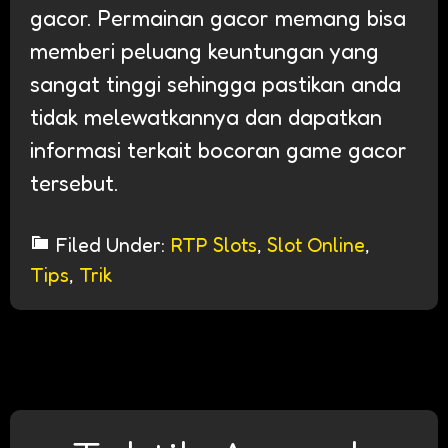
gacor. Permainan gacor memang bisa
memberi peluang keuntungan yang
sangat tinggi sehingga pastikan anda
tidak melewatkannya dan dapatkan
informasi terkait bocoran game gacor
tersebut.
Filed Under:
RTP Slots
,
Slot Online
,
Tips
,
Trik