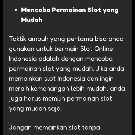
Mencoba Permainan Slot yang
Mudah
Taktik ampuh yang pertama bisa anda
gunakan untuk bermain Slot Online
Indonesia adalah dengan mencoba
permainan slot yang mudah. Jika anda
memainkan slot Indonesia dan ingin
meraih kemenangan lebih mudah, anda
juga harus memilih permainan slot
yang mudah saja.
Jangan memainkan slot tanpa