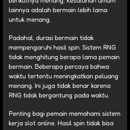
berikutnya menang. Kesalahan umum
lainnya adalah bermain lebih lama
untuk menang.
Padahal, durasi bermain tidak
mempengaruhi hasil spin.
Sistem RNG
tidak menghitung berapa lama pemain
bermain. Beberapa percaya bahwa
waktu tertentu meningkatkan peluang
menang. Ini juga tidak benar karena
RNG tidak bergantung pada waktu.
Penting bagi pemain memahami sistem
kerja slot online. Hasil spin tidak bisa