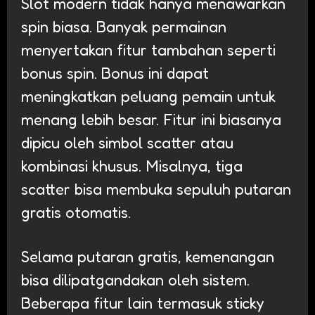
Slot modern tidak hanya menawarkan
spin biasa. Banyak permainan
menyertakan fitur tambahan seperti
bonus spin. Bonus ini dapat
meningkatkan peluang pemain untuk
menang lebih besar. Fitur ini biasanya
dipicu oleh simbol scatter atau
kombinasi khusus.
Misalnya, tiga
scatter bisa membuka sepuluh putaran
gratis otomatis.
Selama putaran gratis, kemenangan
bisa dilipatgandakan oleh sistem.
Beberapa fitur lain termasuk sticky