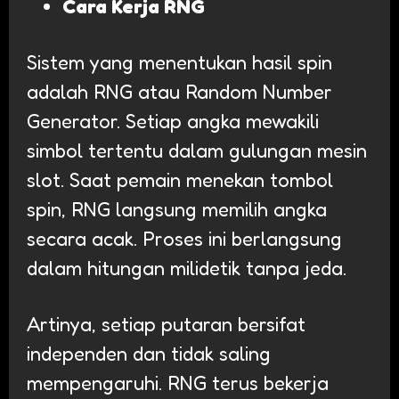
Cara Kerja RNG
Sistem yang menentukan hasil spin
adalah RNG atau Random Number
Generator. Setiap angka mewakili
simbol tertentu dalam gulungan mesin
slot.
Saat pemain menekan tombol
spin, RNG langsung memilih angka
secara acak. Proses ini berlangsung
dalam hitungan milidetik tanpa jeda.
Artinya, setiap putaran bersifat
independen dan tidak saling
mempengaruhi.
RNG terus bekerja