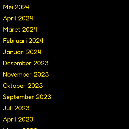
Mei 2024
April 2024
Maret 2024
Februari 2024
Januari 2024
Desember 2023
November 2023
Oktober 2023
September 2023
Juli 2023
April 2023