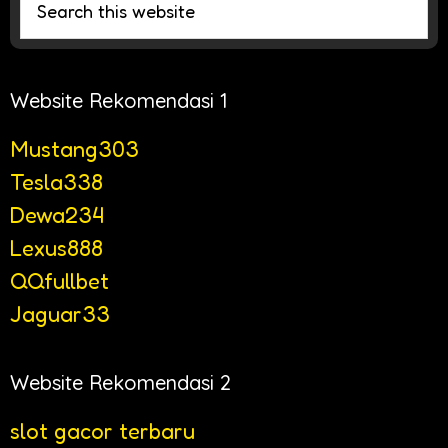
Sidebar
this
website
Website Rekomendasi 1
Mustang303
Tesla338
Dewa234
Lexus888
QQfullbet
Jaguar33
Website Rekomendasi 2
slot gacor terbaru