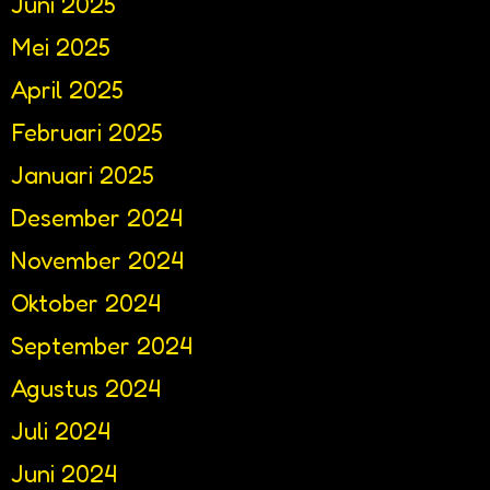
Juni 2025
Mei 2025
April 2025
Februari 2025
Januari 2025
Desember 2024
November 2024
Oktober 2024
September 2024
Agustus 2024
Juli 2024
Juni 2024