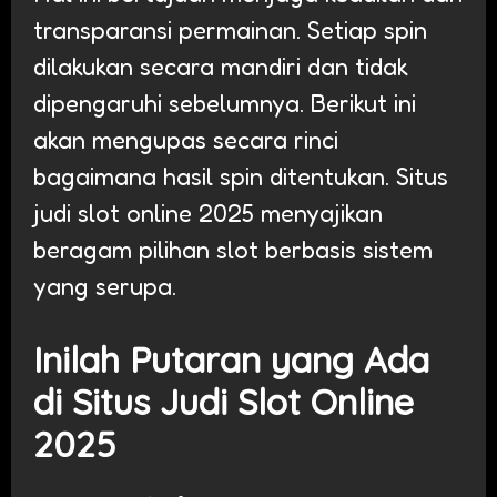
transparansi permainan.
Setiap spin
dilakukan secara mandiri dan tidak
dipengaruhi sebelumnya. Berikut ini
akan mengupas secara rinci
bagaimana hasil spin ditentukan. Situs
judi slot online 2025 menyajikan
beragam pilihan slot berbasis sistem
yang serupa.
Inilah Putaran yang Ada
di Situs Judi Slot Online
2025