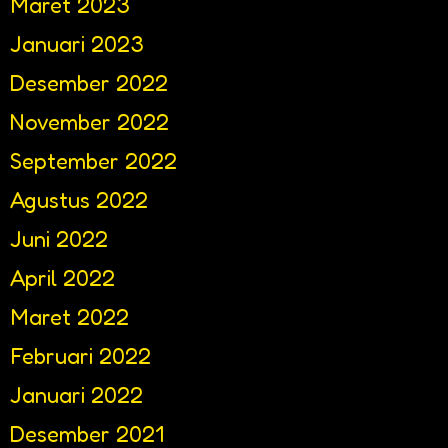
Maret 2023
Januari 2023
Desember 2022
November 2022
September 2022
Agustus 2022
Juni 2022
April 2022
Maret 2022
Februari 2022
Januari 2022
Desember 2021