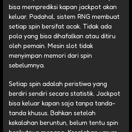
bisa memprediksi kapan jackpot akan
keluar. Padahal, sistem RNG membuat
setiap spin bersifat acak.
Tidak ada
pola yang bisa dihafalkan atau ditiru
oleh pemain. Mesin slot tidak
menyimpan memori dari spin
sebelumnya.
Setiap spin adalah peristiwa yang
berdiri sendiri secara statistik. Jackpot
bisa keluar kapan saja tanpa tanda-
tanda khusus.
Bahkan setelah
kekalahan beruntun, belum tentu spin