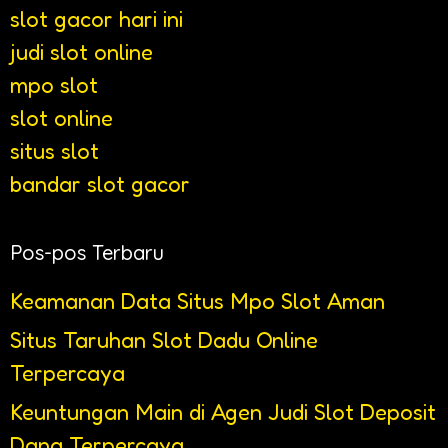
slot gacor hari ini
judi slot online
mpo slot
slot online
situs slot
bandar slot gacor
Pos-pos Terbaru
Keamanan Data Situs Mpo Slot Aman
Situs Taruhan Slot Dadu Online
Terpercaya
Keuntungan Main di Agen Judi Slot Deposit
Dana Terpercaya