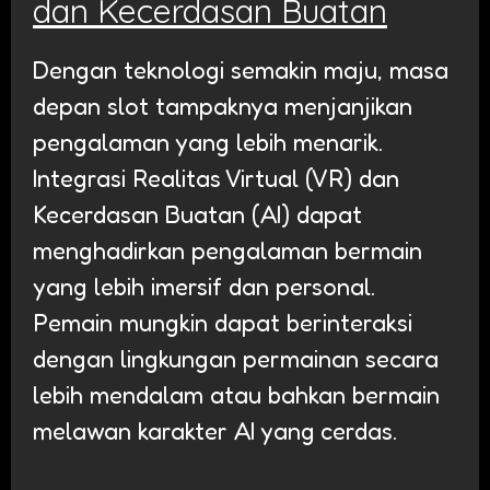
dan Kecerdasan Buatan
Dengan teknologi semakin maju, masa
depan slot tampaknya menjanjikan
pengalaman yang lebih menarik.
Integrasi Realitas Virtual (VR) dan
Kecerdasan Buatan (AI) dapat
menghadirkan pengalaman bermain
yang lebih imersif dan personal.
Pemain mungkin dapat berinteraksi
dengan lingkungan permainan secara
lebih mendalam atau bahkan bermain
melawan karakter AI yang cerdas.