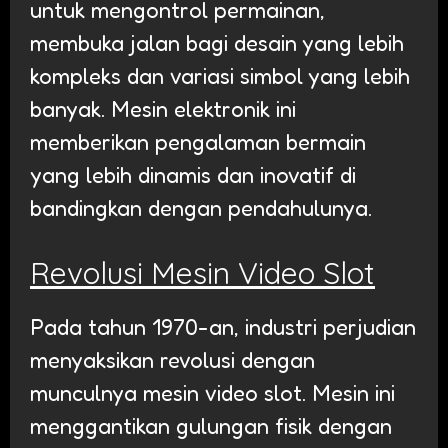
untuk mengontrol permainan,
membuka jalan bagi desain yang lebih
kompleks dan variasi simbol yang lebih
banyak. Mesin elektronik ini
memberikan pengalaman bermain
yang lebih dinamis dan inovatif di
bandingkan dengan pendahulunya.
Revolusi Mesin Video Slot
Pada tahun 1970-an, industri perjudian
menyaksikan revolusi dengan
munculnya mesin video slot. Mesin ini
menggantikan gulungan fisik dengan