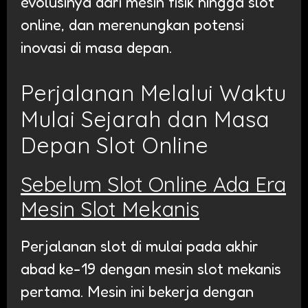
evolusinya dari mesin fisik hingga slot
online, dan merenungkan potensi
inovasi di masa depan.
Perjalanan Melalui Waktu
Mulai Sejarah dan Masa
Depan Slot Online
Sebelum Slot Online Ada Era
Mesin Slot Mekanis
Perjalanan slot di mulai pada akhir
abad ke-19 dengan mesin slot mekanis
pertama. Mesin ini bekerja dengan